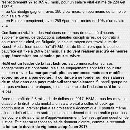
respectivement 97 et 365 € / mois, pour un salaire vital estimé de 224 €et
1182 €
–
au Cambodge gagnent, avec 190 € par mois, un peu moins de la moitié
d’un salaire vital
–
en Bulgarie perçoivent, avec 259 €par mois, moins de 10% d’un salaire
vital.
Corollaire inévitable : des violations en termes de quantité d’heures
supplémentaires, de déductions salariales disciplinaires, de contrats à
court termes : ainsi, en Bulgarie, le salaire moyen des travailleurs de
Koush Moda, fournisseur "or" d’H&M, est de 98 €, alors que le seuil de
pauvreté est fixé à 269 € par mois.
Ils doivent réaliser jusqu’à 44 heures
supplémentaires par semaine pour survivre
.
H&M est un leader de la fast fashion,
sa communication sur ses
engagements est constante. Mais les engagements sont faits pour être
mise en œuvre.
La marque multiplie les annonces mais son modèle
économique n’a pas évolué : il continue à se fonder sur des salaires
de misère dans des pays moins-disant socialement.
Si pareil groupe ne
fait pas évoluer ses pratiques, c’est l’ensemble de l’industrie qu’il tire vers
le bas.
Avec un profit de 2,6 milliards de dollars en 2017, H&M a tous les moyens
d’assurer le droit fondamental à un salaire vital à celles et ceux qui
contribuent au premier plan à sa croissance économique. Il pourrait même
aller au-delà et faire en sorte qu’un salaire décent soit une réalité pour tous
les ouvriers de sa chaîne d’approvisionnement. Ce n’est qu’une question de
justice. Et c’est sa responsabilité de donneur d’ordre, comme le reconnaît
la loi sur le devoir de vigilance adoptée en 2017.