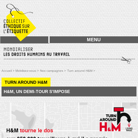
MENU
Accueil >
Mobilisez-vous >
Nos campagnes >
Turn around H&M >
TURN AROUND H&M
H&M, UN DEMI-TOUR S’IMPOSE