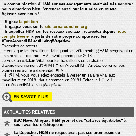
La communication d’H&M sur ses engagements avait été très sonore :
nous aimerions bien l’entendre aussi sur leur mise en œuvre.
Agissez avec nous !
–
Signez
la pétition
–
Engagez-vous sur le
site turnaroundhm.org
–
Interpellez H&M sur les réseaux sociaux : retweetez depuis
notre
compte tweeter
à partir de votre propre compte avec les
#TurnAroundHM et #LivingWageNow
Exemples de tweets :
Je veux que les travailleurs fabriquant les vêtements @H&M perçoivent un
salaire vital – comme #HM l’avait promis pour 2018.
Je veux un #SalaireVital pour les travailleurs de la chaîne
d’approvisionnement d’@HM ! #TurnAroundHM – Arrêtez de renier vos
promesses sur le salaire vital !#HM
Hé, @HM, vous vous étiez engagés à verser un salaire vital aux
travailleurs en 2018. Nous sommes en 2018 ! Faites-le ! #HM !
#TurnAroundHM #LivingWageNow
ACTUALITÉS RELATIVES
BBC News Afrique : H&M promet des "salaires équitables" à
ses travailleurs éthiopiens
La Dépêche : H&M ne respecterait pas ses promesses de