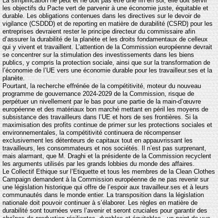
La simplification ne peut et ne doit pas être une fin en soi, elle doit servir
les objectifs du Pacte vert de parvenir à une économie juste, équitable et
durable. Les obligations contenues dans les directives sur le devoir de
vigilance (CSDDD) et de reporting en matière de durabilité (CSRD) pour les
entreprises devraient rester le principe directeur du commissaire afin
d’assurer la durabilité de la planète et les droits fondamentaux de celleux
qui y vivent et travaillent. L’attention de la Commission européenne devrait
se concentrer sur la stimulation des investissements dans les biens
publics, y compris la protection sociale, ainsi que sur la transformation de
l’économie de l’UE vers une économie durable pour les travailleur.ses et la
planète.
Pourtant, la recherche effrénée de la compétitivité, moteur du nouveau
programme de gouvernance 2024-2029 de la Commission, risque de
perpétuer un nivellement par le bas pour une partie de la main-d’œuvre
européenne et des matériaux bon marché mettant en péril les moyens de
subsistance des travailleurs dans l’UE et hors de ses frontières. Si la
maximisation des profits continue de primer sur les protections sociales et
environnementales, la compétitivité continuera de récompenser
exclusivement les détenteurs de capitaux tout en appauvrissant les
travailleurs, les consommateurs et nos sociétés. Il n’est pas surprenant,
mais alarmant, que M. Draghi et la présidente de la Commission recyclent
les arguments utilisés par les grands lobbies du monde des affaires.
Le Collectif Ethique sur l’Etiquette et tous les membres de la Clean Clothes
Campaign demandent à la Commission européenne de ne pas revenir sur
une législation historique qui offre de l’espoir aux travailleur.ses et à leurs
communautés dans le monde entier. La transposition dans la législation
nationale doit pouvoir continuer à s’élaborer. Les règles en matière de
durabilité sont tournées vers l’avenir et seront cruciales pour garantir des