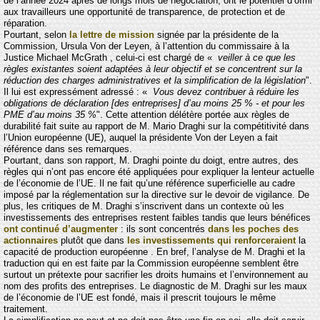
de l’année 2024 après de longs mois de négociation, ont le potentiel d’offrir
aux travailleurs une opportunité de transparence, de protection et de
réparation.
Pourtant, selon
la lettre de mission
signée par la présidente de la
Commission, Ursula Von der Leyen, à l’attention du commissaire à la
Justice Michael McGrath , celui-ci est chargé de «
veiller à ce que les
règles existantes soient adaptées à leur objectif et se concentrent sur la
réduction des charges administratives et la simplification de la législation
".
Il lui est expressément adressé : «
Vous devez contribuer à réduire les
obligations de déclaration [des entreprises] d’au moins 25 % - et pour les
PME d’au moins 35 %
". Cette attention délétère portée aux règles de
durabilité fait suite au rapport de M. Mario Draghi sur la compétitivité dans
l’Union européenne (UE), auquel la présidente Von der Leyen a fait
référence dans ses remarques.
Pourtant, dans son rapport, M. Draghi pointe du doigt, entre autres, des
règles qui n’ont pas encore été appliquées pour expliquer la lenteur actuelle
de l’économie de l’UE. Il ne fait qu’une référence superficielle au cadre
imposé par la réglementation sur la directive sur le devoir de vigilance. De
plus, les critiques de M. Draghi s’inscrivent dans un contexte où les
investissements des entreprises restent faibles tandis que leurs bénéfices
ont continué d’augmenter
: ils sont concentrés
dans les poches des
actionnaires
plutôt que dans
les investissements qui renforceraient
la
capacité de production européenne . En bref, l’analyse de M. Draghi et la
traduction qui en est faite par la Commission européenne semblent être
surtout un prétexte pour sacrifier les droits humains et l’environnement au
nom des profits des entreprises. Le diagnostic de M. Draghi sur les maux
de l’économie de l’UE est fondé, mais il prescrit toujours le même
traitement.