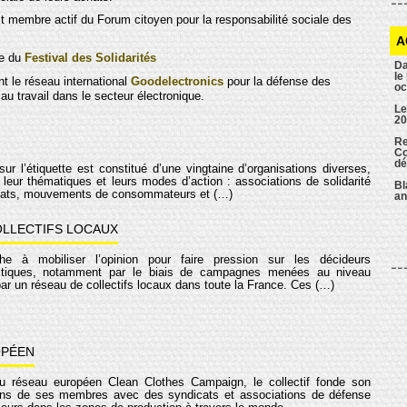
est membre actif du Forum citoyen pour la responsabilité sociale des
A
ge du
Festival des Solidarités
Da
le
int le réseau international
Goodelectronics
pour la défense des
oc
u travail dans le secteur électronique.
Le
20
Re
Co
dé
sur l’étiquette est constitué d’une vingtaine d’organisations diverses,
leur thématiques et leurs modes d’action : associations de solidarité
Bl
dicats, mouvements de consommateurs et (…)
an
OLLECTIFS LOCAUX
ache à mobiliser l’opinion pour faire pression sur les décideurs
itiques, notamment par le biais de campagnes menées au niveau
par un réseau de collectifs locaux dans toute la France. Ces (…)
OPÉEN
u réseau européen Clean Clothes Campaign, le collectif fonde son
tions de ses membres avec des syndicats et associations de défense