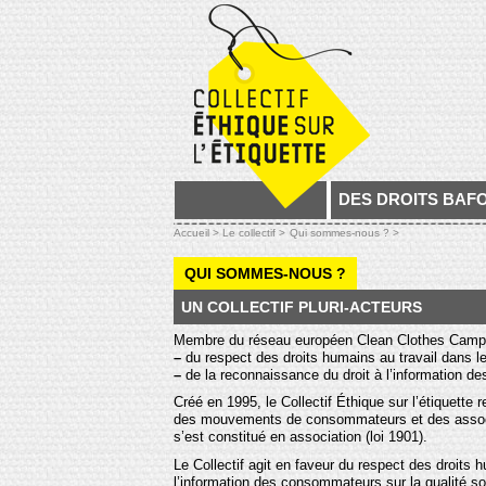
DES DROITS BAF
Accueil >
Le collectif >
Qui sommes-nous ? >
QUI SOMMES-NOUS ?
UN COLLECTIF PLURI-ACTEURS
Membre du réseau européen Clean Clothes Campaign,
–
du respect des droits humains au travail dans 
–
de la reconnaissance du droit à l’information de
Créé en 1995, le Collectif Éthique sur l’étiquette 
des mouvements de consommateurs et des associat
s’est constitué en association (loi 1901).
Le Collectif agit en faveur du respect des droits 
l’information des consommateurs sur la qualité so