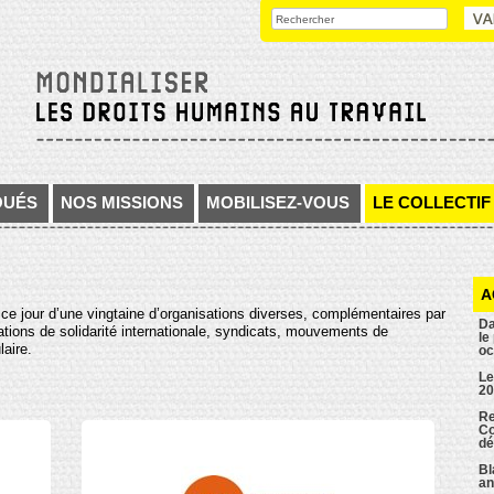
OUÉS
NOS MISSIONS
MOBILISEZ-VOUS
LE COLLECTIF
A
 à ce jour d’une vingtaine d’organisations diverses, complémentaires par
Da
ations de solidarité internationale, syndicats, mouvements de
le
aire.
oc
Le
20
Re
Co
dé
Bl
an